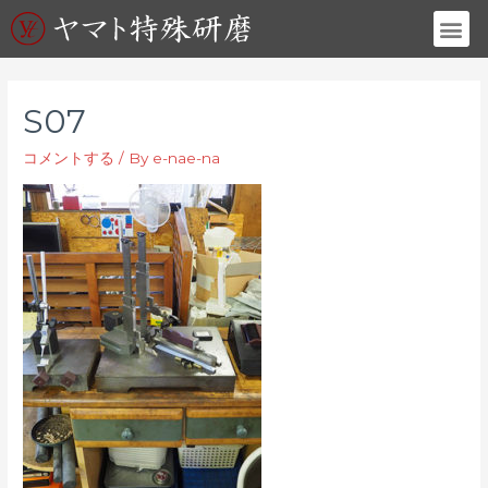
S07
コメントする
/ By
e-nae-na